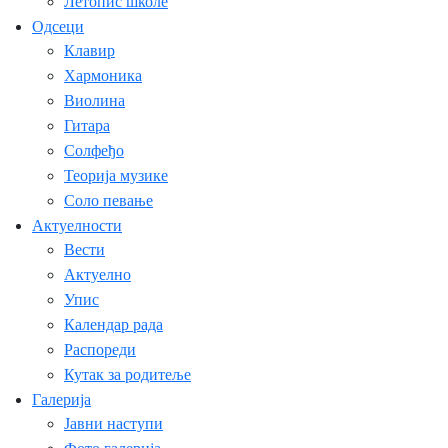
Летопис школе
Одсеци
Клавир
Хармоника
Виолина
Гитара
Солфеђо
Теорија музике
Соло певање
Актуелности
Вести
Актуелно
Упис
Календар рада
Распореди
Кутак за родитеље
Галерија
Јавни наступи