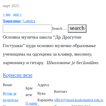
март 2025.
« јан
апр »
Ћирилица
|
Latinica
search
Search …
Основна музичка школа “Др Драгутин
Гостушки” нуди основно музичко образовање
ученицима на одсецима за клавир, виолину,
хармонику и гитару.
Школовање је бесплатно.
Корисне везе
Више
Адреса
Брзе
Контакт
Кутак за
Вука
везе
родитеље
Караџића
office@muzickaskolapirot.edu.rs
О нама