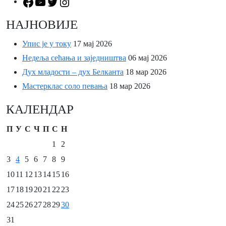
НАЈНОВИЈЕ
Упис је у току
17 мај 2026
Недеља сећања и заједништва
06 мај 2026
Дух младости – дух Белканта
18 мар 2026
Мастерклас соло певања
18 мар 2026
КАЛЕНДАР
П
У
С
Ч
П
С
Н
1
2
3
4
5
6
7
8
9
10
11
12
13
14
15
16
17
18
19
20
21
22
23
24
25
26
27
28
29
30
31